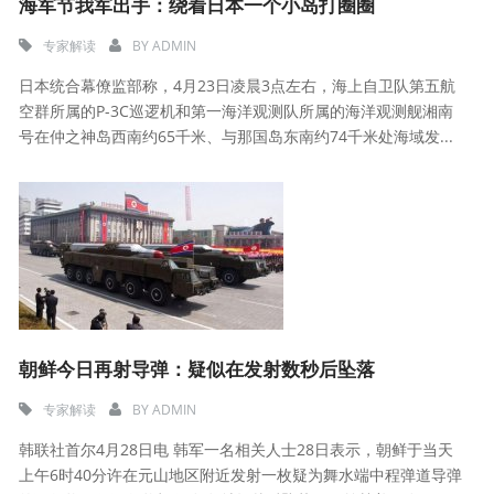
海军节我军出手：绕着日本一个小岛打圈圈
专家解读
BY
ADMIN
日本统合幕僚监部称，4月23日凌晨3点左右，海上自卫队第五航
空群所属的P-3C巡逻机和第一海洋观测队所属的海洋观测舰湘南
号在仲之神岛西南约65千米、与那国岛东南约74千米处海域发...
朝鲜今日再射导弹：疑似在发射数秒后坠落
专家解读
BY
ADMIN
韩联社首尔4月28日电 韩军一名相关人士28日表示，朝鲜于当天
上午6时40分许在元山地区附近发射一枚疑为舞水端中程弹道导弹