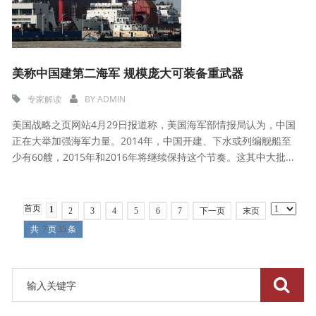
美称中国建第二海军 规模庞大可装备重武器
专家解读
BY
ADMIN
美国战略之页网站4月29日报道称，美国海军部情报局认为，中国
正在大举加强海军力量。2014年，中国开建、下水或列编舰船至
少有60艘，2015年和2016年将继续保持这个节奏。这其中大批...
首页
1
2
3
4
5
6
7
下一页
末页
共
7
页
35
条