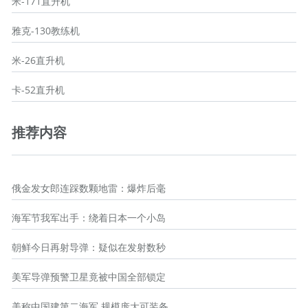
米-171直升机
雅克-130教练机
米-26直升机
卡-52直升机
推荐内容
俄金发女郎连踩数颗地雷：爆炸后毫
海军节我军出手：绕着日本一个小岛
朝鲜今日再射导弹：疑似在发射数秒
美军导弹预警卫星竟被中国全部锁定
美称中国建第二海军 规模庞大可装备