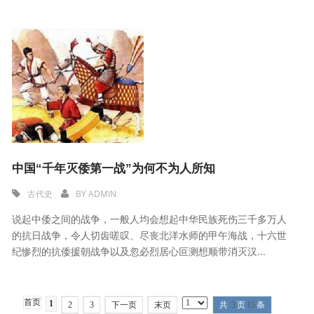
中国“千年灭倭第一战”为何不为人所知
古代史
BY
ADMIN
说起中倭之间的战争，一般人均会想起中华民族死伤三千多万人
的抗日战争，令人切齿嗟叹、尽丧北洋水师的甲午海战，十六世
纪惨烈的抗倭援朝战争以及忽必烈居心叵测想顺带消灭汉...
首页
1
2
3
下一页
末页
共
3
页
15
条