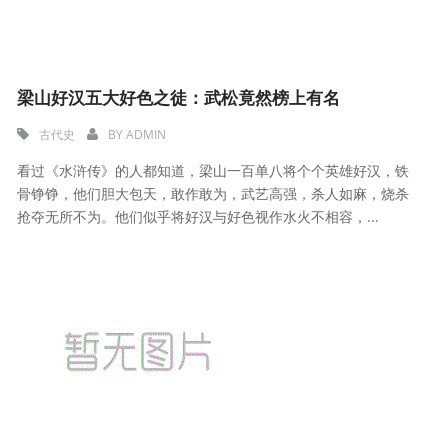
梁山好汉五大好色之徒：武松竟然榜上有名
古代史
BY
ADMIN
看过《水浒传》的人都知道，梁山一百单八将个个英雄好汉，铁
骨铮铮，他们胆大包天，敢作敢为，武艺高强，杀人如麻，烧杀
抢夺无所不为。他们似乎将好汉与好色视作水火不相容，...