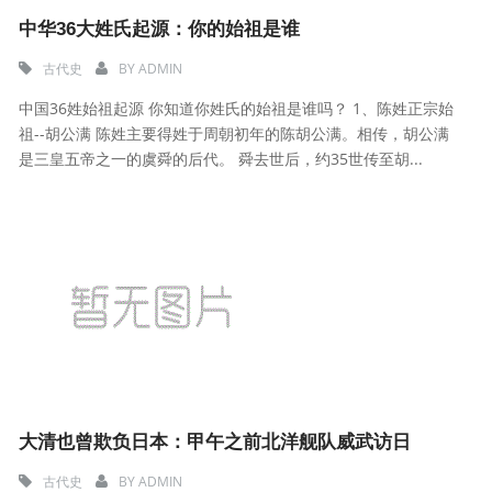
中华36大姓氏起源：你的始祖是谁
古代史
BY
ADMIN
中国36姓始祖起源 你知道你姓氏的始祖是谁吗？ 1、陈姓正宗始
祖--胡公满 陈姓主要得姓于周朝初年的陈胡公满。相传，胡公满
是三皇五帝之一的虞舜的后代。 舜去世后，约35世传至胡...
大清也曾欺负日本：甲午之前北洋舰队威武访日
古代史
BY
ADMIN