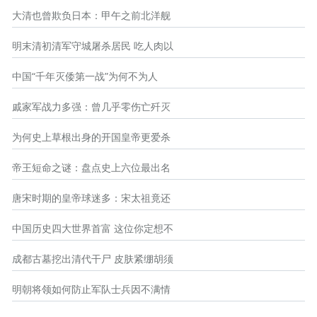
大清也曾欺负日本：甲午之前北洋舰
明末清初清军守城屠杀居民 吃人肉以
中国“千年灭倭第一战”为何不为人
戚家军战力多强：曾几乎零伤亡歼灭
为何史上草根出身的开国皇帝更爱杀
帝王短命之谜：盘点史上六位最出名
唐宋时期的皇帝球迷多：宋太祖竟还
中国历史四大世界首富 这位你定想不
成都古墓挖出清代干尸 皮肤紧绷胡须
明朝将领如何防止军队士兵因不满情