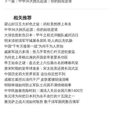
下一篇：
中华36大姓氏起源：你的始祖是谁
相关推荐
梁山好汉五大好色之徒：武松竟然榜上有名
中华36大姓氏起源：你的始祖是谁
大清也曾欺负日本：甲午之前北洋舰队威武访日
明末清初清军守城屠杀居民 吃人肉以充饥肠
中国“千年灭倭第一战”为何不为人所知
戚家军战力多强：曾几乎零伤亡歼灭进犯倭寇
为何史上草根出身的开国皇帝更爱杀功臣
帝王短命之谜：盘点史上六位最出名的嗜春药皇
唐宋时期的皇帝球迷多：宋太祖竟还擅长花式足
中国历史四大世界首富 这位你定想不到
成都古墓挖出清代干尸 皮肤紧绷胡须清晰
明朝将领如何防止军队士兵因不满情绪闹事
中华民族最危险时刻：满清入关后全国只剩1400万
朱元璋为何把日本列为永不攻打的十五国之一
雅克萨之战大清如何取胜 数千清军困死数百俄军