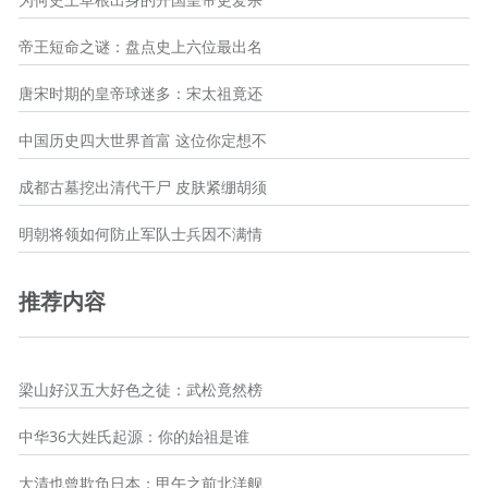
帝王短命之谜：盘点史上六位最出名
唐宋时期的皇帝球迷多：宋太祖竟还
中国历史四大世界首富 这位你定想不
成都古墓挖出清代干尸 皮肤紧绷胡须
明朝将领如何防止军队士兵因不满情
推荐内容
梁山好汉五大好色之徒：武松竟然榜
中华36大姓氏起源：你的始祖是谁
大清也曾欺负日本：甲午之前北洋舰