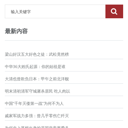
最新内容
梁山好汉五大好色之徒：武松竟然榜
中华36大姓氏起源：你的始祖是谁
大清也曾欺负日本：甲午之前北洋舰
明末清初清军守城屠杀居民 吃人肉以
中国“千年灭倭第一战”为何不为人
戚家军战力多强：曾几乎零伤亡歼灭
为何史上草根出身的开国皇帝更爱杀