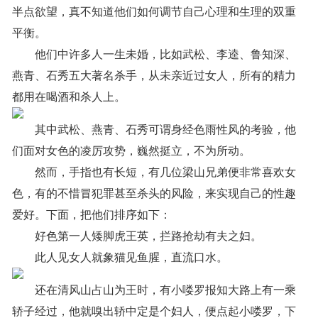
半点欲望，真不知道他们如何调节自己心理和生理的双重
平衡。
他们中许多人一生未婚，比如武松、李逵、鲁知深、
燕青、石秀五大著名杀手，从未亲近过女人，所有的精力
都用在喝酒和杀人上。
其中武松、燕青、石秀可谓身经色雨性风的考验，他
们面对女色的凌厉攻势，巍然挺立，不为所动。
然而，手指也有长短，有几位梁山兄弟便非常喜欢女
色，有的不惜冒犯罪甚至杀头的风险，来实现自己的性趣
爱好。下面，把他们排序如下：
好色第一人矮脚虎王英，拦路抢劫有夫之妇。
此人见女人就象猫见鱼腥，直流口水。
还在清风山占山为王时，有小喽罗报知大路上有一乘
轿子经过，他就嗅出轿中定是个妇人，便点起小喽罗，下