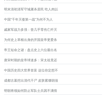
明末清初清军守城屠杀居民 吃人肉以
中国“千年灭倭第一战”为何不为人
戚家军战力多强：曾几乎零伤亡歼灭
为何史上草根出身的开国皇帝更爱杀
帝王短命之谜：盘点史上六位最出名
唐宋时期的皇帝球迷多：宋太祖竟还
中国历史四大世界首富 这位你定想不
成都古墓挖出清代干尸 皮肤紧绷胡须
明朝将领如何防止军队士兵因不满情