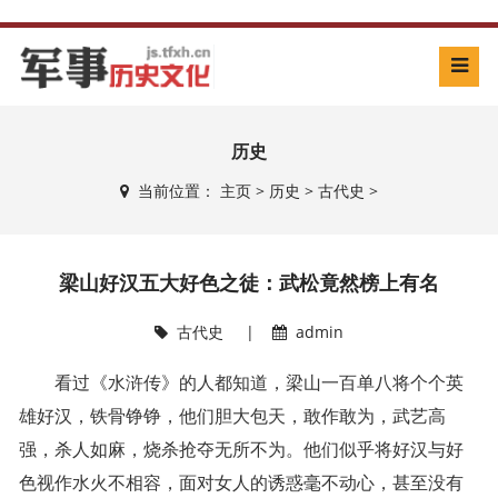
历史
当前位置：
主页
>
历史
>
古代史
>
梁山好汉五大好色之徒：武松竟然榜上有名
古代史
|
admin
看过《水浒传》的人都知道，梁山一百单八将个个英
雄好汉，铁骨铮铮，他们胆大包天，敢作敢为，武艺高
强，杀人如麻，烧杀抢夺无所不为。他们似乎将好汉与好
色视作水火不相容，面对女人的诱惑毫不动心，甚至没有