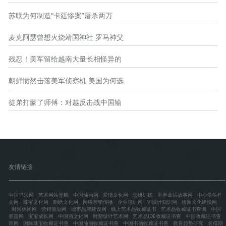
苏联为何制造“卡廷惨案”屠杀两万
麦克阿瑟曾想火烧靖国神社 罗马神父
残忍！美军留给越南大量长相怪异的
朝鲜愤然击落美军侦察机 美国为何选
徒弟打蒙了师傅：对越反击战中国输
友情链接
中国书法网
艺术网站导航
中国油画网
爱情文化网
思维训练
世界童话故事网
中小学生作
文网
珠宝文化网
刺绣文化网
网络营销传播
企业培训网
VI设计知识网
校园文化建设网
时尚休闲网
营销策划网
城市品牌建设网
线上艺术品收藏证书
艺术品收藏证书查询
中国
瓷器网
宝宝成长网
中国酒文化网
雕塑设计艺术网
艺术品IDE收藏证书查
中国收藏证书查
询网
国际珠宝收藏证书查
中国油画收藏证书查
中国书画收藏证书查
教育趋势研究
名模期