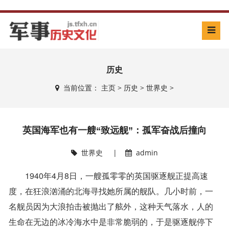
历史
当前位置：
主页
>
历史
>
世界史
>
英国海军也有一艘“致远舰”：孤军奋战后撞向
世界史
|
admin
1940年4月8日，一艘孤零零的英国驱逐舰正提高速
度，在狂浪汹涌的北海寻找她所属的舰队。几小时前，一
名舰员因为大浪拍击被抛出了舷外，这种天气落水，人的
生命在无边的冰冷海水中是非常脆弱的，于是驱逐舰停下