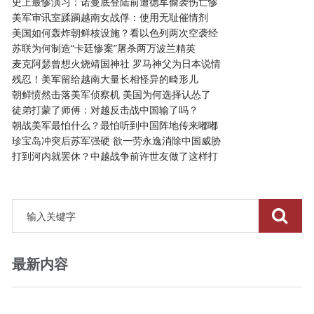
史上最惨演习：诺曼底登陆前遭德军偷袭伤亡惨
美军审讯室蹂躏越南女战俘：使用无耻催情剂
美国如何轰炸朝鲜核设施？看以色列两次空袭经
苏联为何制造“卡廷惨案”屠杀两万波兰精英
麦克阿瑟曾想火烧靖国神社 罗马神父为日本说情
残忍！美军留给越南大量长相怪异的畸形儿
朝鲜愤然击落美军侦察机 美国为何选择认怂了
徒弟打蒙了师傅：对越反击战中国输了吗？
朝战美军最怕什么？最怕听到中国阵地传来嘟嘟
珍宝岛冲突后苏军强硬 欲一劳永逸消除中国威胁
打到河内就罢休？中越战争前许世友做了这样打
最新内容