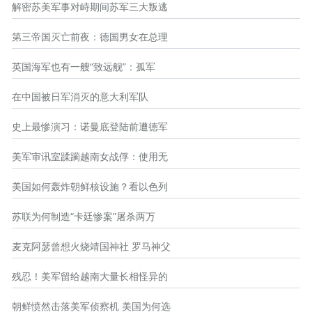
解密苏美军事对峙期间苏军三大叛逃
第三帝国灭亡前夜：德国男女在总理
英国海军也有一艘“致远舰”：孤军
在中国被日军消灭的意大利军队
史上最惨演习：诺曼底登陆前遭德军
美军审讯室蹂躏越南女战俘：使用无
美国如何轰炸朝鲜核设施？看以色列
苏联为何制造“卡廷惨案”屠杀两万
麦克阿瑟曾想火烧靖国神社 罗马神父
残忍！美军留给越南大量长相怪异的
朝鲜愤然击落美军侦察机 美国为何选