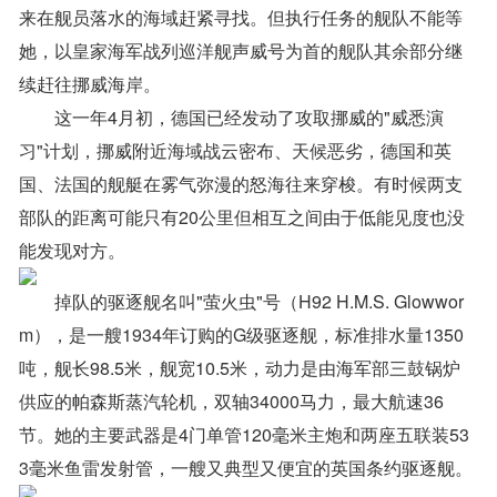
来在舰员落水的海域赶紧寻找。但执行任务的舰队不能等
她，以皇家海军战列巡洋舰声威号为首的舰队其余部分继
续赶往挪威海岸。
这一年4月初，德国已经发动了攻取挪威的"威悉演
习"计划，挪威附近海域战云密布、天候恶劣，德国和英
国、法国的舰艇在雾气弥漫的怒海往来穿梭。有时候两支
部队的距离可能只有20公里但相互之间由于低能见度也没
能发现对方。
掉队的驱逐舰名叫"萤火虫"号（H92 H.M.S. Glowwor
m），是一艘1934年订购的G级驱逐舰，标准排水量1350
吨，舰长98.5米，舰宽10.5米，动力是由海军部三鼓锅炉
供应的帕森斯蒸汽轮机，双轴34000马力，最大航速36
节。她的主要武器是4门单管120毫米主炮和两座五联装53
3毫米鱼雷发射管，一艘又典型又便宜的英国条约驱逐舰。