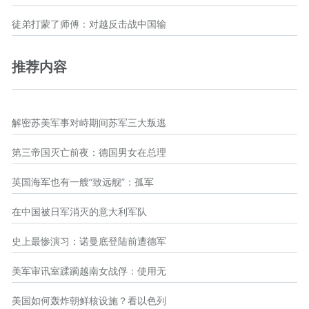
徒弟打蒙了师傅：对越反击战中国输
推荐内容
解密苏美军事对峙期间苏军三大叛逃
第三帝国灭亡前夜：德国男女在总理
英国海军也有一艘“致远舰”：孤军
在中国被日军消灭的意大利军队
史上最惨演习：诺曼底登陆前遭德军
美军审讯室蹂躏越南女战俘：使用无
美国如何轰炸朝鲜核设施？看以色列