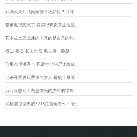
武则天死后武氏家族下场如何？可能
都被电视忽悠了 其实纪晓岚有生理缺
花木兰是怎么死的？真的是自杀的吗
得知“委员”长去世后 毛主席一脸凝
谁那么恨洪秀全 死后把他的尸体绞成
他杀死爱妻玩曹操的女人 是史上最荒
万万没想到！凿壁借光的少年的结局
揭秘震惊世界的3213鱼雷艇事件：险引