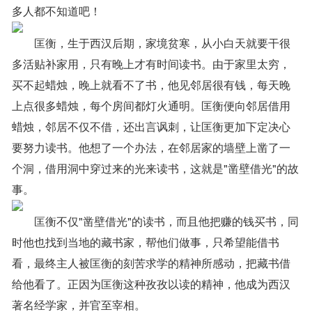
多人都不知道吧！
匡衡，生于西汉后期，家境贫寒，从小白天就要干很
多活贴补家用，只有晚上才有时间读书。由于家里太穷，
买不起蜡烛，晚上就看不了书，他见邻居很有钱，每天晚
上点很多蜡烛，每个房间都灯火通明。匡衡便向邻居借用
蜡烛，邻居不仅不借，还出言讽刺，让匡衡更加下定决心
要努力读书。他想了一个办法，在邻居家的墙壁上凿了一
个洞，借用洞中穿过来的光来读书，这就是"凿壁借光"的故
事。
匡衡不仅"凿壁借光"的读书，而且他把赚的钱买书，同
时他也找到当地的藏书家，帮他们做事，只希望能借书
看，最终主人被匡衡的刻苦求学的精神所感动，把藏书借
给他看了。正因为匡衡这种孜孜以读的精神，他成为西汉
著名经学家，并官至宰相。