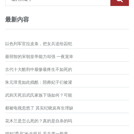
最新内容
以色列军官拉皮条，把女兵送给囚犯
最弱智的宋朝皇帝能力却强 一夜宠幸
古代十大酷刑中最惨最疼生不如死的
朱元璋竟如此残酷：陪葬妃子们被灌
武则天死后武氏家族下场如何？可能
都被电视忽悠了 其实纪晓岚有生理缺
花木兰是怎么死的？真的是自杀的吗
得知“委员”长去世后 毛主席一脸凝