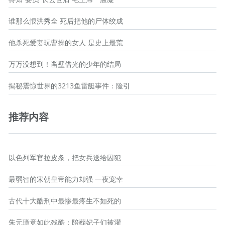
谁那么恨洪秀全 死后把他的尸体绞成
他杀死爱妻玩曹操的女人 是史上最荒
万万没想到！凿壁借光的少年的结局
揭秘震惊世界的3213鱼雷艇事件：险引
推荐内容
以色列军官拉皮条，把女兵送给囚犯
最弱智的宋朝皇帝能力却强 一夜宠幸
古代十大酷刑中最惨最疼生不如死的
朱元璋竟如此残酷：陪葬妃子们被灌