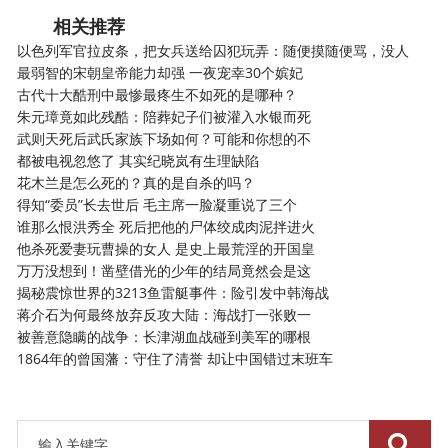
相关推荐
以色列军官拉皮条，把女兵送给囚犯玩弄：随便摸随便骂，没人
最弱智的宋朝皇帝能力却强 一夜宠幸30个嫔妃
古代十大酷刑中最惨最疼生不如死的是哪种？
朱元璋竟如此残酷：陪葬妃子们被灌入水银而死
武则天死后武氏家族下场如何？可能和你想的不
都被电视忽悠了 其实纪晓岚有生理缺陷
花木兰是怎么死的？真的是自杀的吗？
得知“委员”长去世后 毛主席一脸凝重说了三个
谁那么恨洪秀全 死后把他的尸体绞成肉泥拌进火
他杀死爱妻玩曹操的女人 是史上最荒淫的开国皇
万万没想到！凿壁借光的少年的结局竟然会是这
揭秘震惊世界的3213鱼雷艇事件：险引发中韩海战
蒋介石为何最终放弃反攻大陆：海战打一张败一
被善意隐瞒的战争：长津湖血战碰到美军的哪根
1864年的曾国藩：守住了清誉 却让中国错过末班车