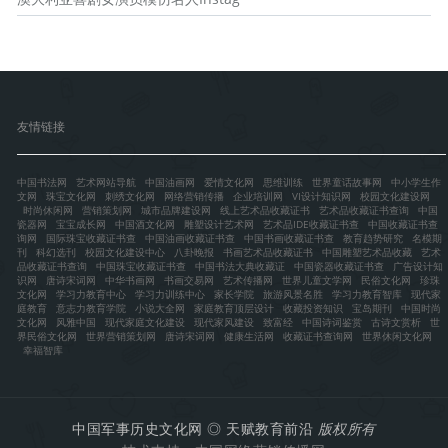
友情链接
中国书法网
艺术网站导航
中国油画网
爱情文化网
思维训练
世界童话故事网
中小学生作
文网
珠宝文化网
刺绣文化网
网络营销传播
企业培训网
VI设计知识网
校园文化建设网
时尚休闲网
营销策划网
城市品牌建设网
线上艺术品收藏证书
艺术品收藏证书查询
中国
瓷器网
宝宝成长网
中国酒文化网
雕塑设计艺术网
艺术品IDE收藏证书查
中国收藏证书查
询网
国际珠宝收藏证书查
中国油画收藏证书查
中国书画收藏证书查
教育趋势研究
名模期
刊
科幻选刊
校园文化建设中心
八卦晚报
书画艺术品收藏证书
中国雕塑艺术品收藏
艺术
品收藏证书查询
中国珠宝收藏证书查
中国书法大典收藏证
中国瓷器收藏证书查
广告设计知
识网
唐诗宋词网
中华书画网
书画交易网
艺术传播网
世界儿童文学网
民俗文化网
珍珠
文化网
学习力教育中心
学习力训练中心
家长学院
旅游风景名胜
学习力教育智库
现代家
庭教育
意志力教育学院
小说大全网
家庭教育顶层设计
收藏投资知识
宝岛期刊
中国时尚
文化网
风雅中国
现代家庭文化建设
现代家风建设
致富经
中国诗词鉴赏
古诗文赏析
世
界民俗文化网
世界营销策划网
唐诗宋词网
健康生活网
收藏证书查询网
世界休闲文化网
幸福智库
中国军事历史文化网
◎
天赋教育前沿
版权所有