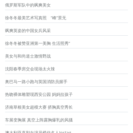
俄罗斯军队中的飒爽美女
徐冬冬最美艺术写真照 “峰”景无
飒爽英姿的中国女兵风采
徐冬冬被赞亚洲第一美胸 生活照秀“
美女与和尚道士激情野战
沈阳春季房交会现场太火辣
奥巴马一路小跑与英国消防员握手
热吻裸体雕塑现西安公园 妈妈拉孩子
济南草根美女超模大赛 挤胸真空秀长
车展变胸展 真空上阵露胸爆乳的风骚
澳大利亚喜剧女演员模仿名人Instag