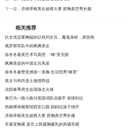
下一篇：
济南草根美女超模大赛 挤胸真空秀长腿
相关推荐
比女优还要胸猛的以色列女兵，魔鬼身材，真惊艳
俄罗斯军队中的飒爽美女
徐冬冬最美艺术写真照 “峰”景无限
飒爽英姿的中国女兵风采
徐冬冬被赞亚洲第一美胸 生活照秀“峰景”
美女与和尚道士激情野战
沈阳春季房交会现场太火辣
奥巴马一路小跑与英国消防员握手 表情到位
热吻裸体雕塑现西安公园 妈妈拉孩子绕开
济南草根美女超模大赛 挤胸真空秀长腿
车展变胸展 真空上阵露胸爆乳的风骚车模