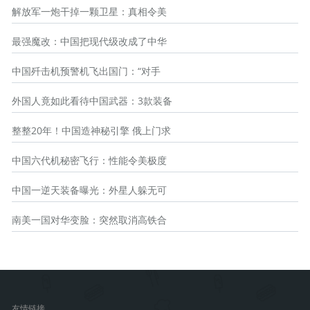
解放军一炮干掉一颗卫星：真相令美
最强魔改：中国把现代级改成了中华
中国歼击机预警机飞出国门：“对手
外国人竟如此看待中国武器：3款装备
整整20年！中国造神秘引擎 俄上门求
中国六代机秘密飞行：性能令美极度
中国一逆天装备曝光：外星人躲无可
南美一国对华变脸：突然取消高铁合
友情链接