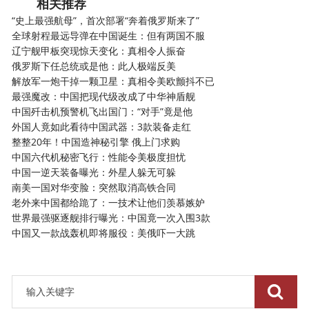
相关推荐
“史上最强航母”，首次部署“奔着俄罗斯来了”
全球射程最远导弹在中国诞生：但有两国不服
辽宁舰甲板突现惊天变化：真相令人振奋
俄罗斯下任总统或是他：此人极端反美
解放军一炮干掉一颗卫星：真相令美欧颤抖不已
最强魔改：中国把现代级改成了中华神盾舰
中国歼击机预警机飞出国门：“对手”竟是他
外国人竟如此看待中国武器：3款装备走红
整整20年！中国造神秘引擎 俄上门求购
中国六代机秘密飞行：性能令美极度担忧
中国一逆天装备曝光：外星人躲无可躲
南美一国对华变脸：突然取消高铁合同
老外来中国都给跪了：一技术让他们羡慕嫉妒
世界最强驱逐舰排行曝光：中国竟一次入围3款
中国又一款战轰机即将服役：美俄吓一大跳